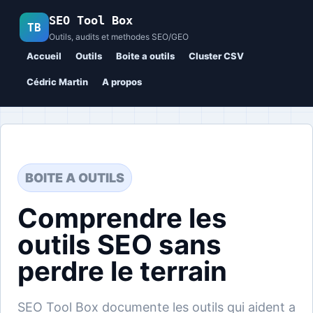
SEO Tool Box
TB
Outils, audits et methodes SEO/GEO
Accueil
Outils
Boite a outils
Cluster CSV
Cédric Martin
A propos
BOITE A OUTILS
Comprendre les
outils SEO sans
perdre le terrain
SEO Tool Box documente les outils qui aident a