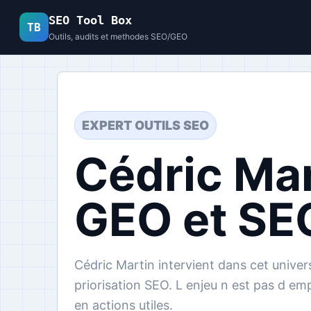
SEO Tool Box
TB
Outils, audits et methodes SEO/GEO
EXPERT OUTILS SEO
Cédric Mar
GEO et SEO
Cédric Martin intervient dans cet univer
priorisation SEO. L enjeu n est pas d emp
en actions utiles.