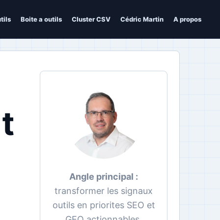
tils
Boite a outils
Cluster CSV
Cédric Martin
A propos
t
Angle principal :
transformer les signaux
outils en priorites SEO et
GEO actionnables.